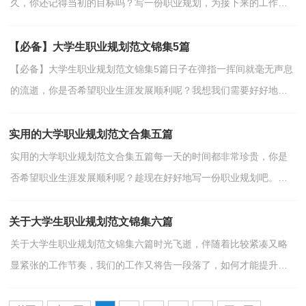
久，你还记得当初的目标吗？写一份职业规划，为接下来的工作做
准备吧！那么做职业规划需要注意什么问题呢？以下是小编为大家
整...
【必备】大学生职业规划范文锦集5篇
【必备】大学生职业规划范文锦集5篇日子在弹指一挥间就毫无声息
的流逝，你是否希望职业生涯发展顺利呢？我想我们需要好好地做
个职业规划了。那么你真正懂得怎么写好职业规划吗？...
实用的大学职业规划范文合集五篇
实用的大学职业规划范文合集五篇每一天的时间都非常珍贵，你是
否希望职业生涯发展顺利呢？趁现在好好地写一份职业规划吧。职
业规划怎么写才能切实有效地帮助到自己将来的发展呢...
关于大学生职业规划范文锦集六篇
关于大学生职业规划范文锦集六篇时光飞逝，伴随着比较紧凑又略
显紧张的工作节奏，我们的工作又将告一段落了，如何才能提升自
己，职业发展顺利呢？请一起努力，写一份职业规划吧。但是你...