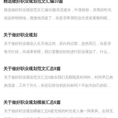
做...
精选做好职业规划范文汇编10篇
精选做好职业规划范文汇编10篇东流逝水，叶落纷纷，荏苒的时光
就这样悄悄地，慢慢地消逝了，你是否希望职业生涯发展顺利呢？
趁现在为自己做一个详细的职业规划吧。想必许多人都在为如...
关于做好职业规划
关于做好职业规划人生天地之间，若白驹过隙，忽然而已，你是否
每天忙碌，但成果有限，我们需要好好的进行职业规划了。什么样
的职业规划才是好的职业规划呢？以下是小编为大家整理的关于...
关于做好职业规划范文汇总9篇
关于做好职业规划范文汇总9篇在我们无暇顾及时间时，时间早已匆
匆流逝，工作了许久，你还记得当初的目标吗？不如为自己的职业
生涯做个规划吧。职业规划的开头要怎么写？想必这让大家...
关于做好职业规划模板汇总6篇
关于做好职业规划模板汇总6篇无情的时光老人像一阵寒风，走得无