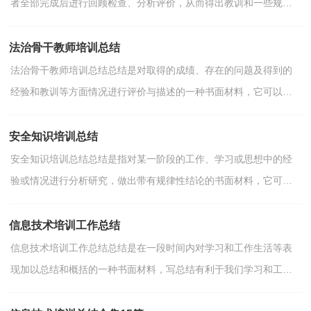
者全部完成后进行回顾检查、分析评价，从而得出教训和一些规律
性认识的一种书面材料，它可以帮助我们总结以往思想...
法治骨干教师培训总结
法治骨干教师培训总结总结是对取得的成绩、存在的问题及得到的
经验和教训等方面情况进行评价与描述的一种书面材料，它可以有
效锻炼我们的语言组织能力，不如立即行动起来写一份...
安全知识培训总结
安全知识培训总结总结是指对某一阶段的工作、学习或思想中的经
验或情况进行分析研究，做出带有规律性结论的书面材料，它可使
零星的、肤浅的、表面的感性认知上升到全面的、系统...
信息技术培训工作总结
信息技术培训工作总结总结是在一段时间内对学习和工作生活等表
现加以总结和概括的一种书面材料，写总结有利于我们学习和工作
能力的提高，不如静下心来好好写写总结吧。那么总结...