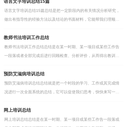
语言文字培训总结15篇
语言文字培训总结15篇总结是把一定阶段内的有关情况分析研究，
做出有指导性的经验方法以及结论的书面材料，它能帮我们理顺知
识结构，突出重点，突破难点，因此好好准备一份总结吧。你...
教师书法培训工作总结
教师书法培训工作总结总结是在某一时期、某一项目或某些工作告
一段落或者全部完成后进行回顾检查、分析评价，从而得出教训和
一些规律性认识的一种书面材料，它可以提升我们发现...
预防艾滋病培训总结
预防艾滋病培训总结总结就是把一个时段的学习、工作或其完成情
况进行一次全面系统的总结，它可以促使我们思考，快快来写一份
总结吧。你所见过的总结应该是什么样的？下面是小编整...
网上培训总结
网上培训总结总结是在某一时期、某一项目或某些工作告一段落或