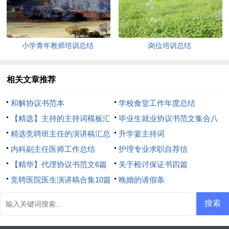
小学青年教师培训总结
岗位培训总结
相关文章推荐
和解协议书范本
学校食堂工作年度总结
【精选】主持的主持词模板汇
毕业生就业协议书范文集合八
总8篇
精选竞聘班主任的演讲稿汇总
篇
升学宴主持词
5篇
内科副主任医师工作总结
护理专业求职自荐信
【精华】代理协议书范文6篇
关于检讨保证书四篇
竞聘医院医生演讲稿合集10篇
晚婚的请假条