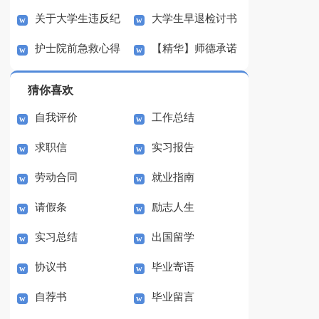
关于大学生违反纪
大学生早退检讨书
书(15篇)
护士院前急救心得
【精华】师德承诺
律检讨书4篇
集合8篇
体会
书三篇
猜你喜欢
自我评价
工作总结
求职信
实习报告
劳动合同
就业指南
请假条
励志人生
实习总结
出国留学
协议书
毕业寄语
自荐书
毕业留言