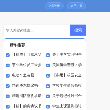
会员登录
会员注册
精华推荐
【精华】《感恩父
关于中学实习报告
事业单位员工未参
美国留学普渡大学
母》的演讲稿三篇
四篇
电动车邀请函
【实用】校园安全
加早会检讨书
金融工程专业介绍
精选股东协议书4
学校学生请假条模
演讲稿模板五篇
精选消防整改承诺
关于违纪检讨书合
篇
板5篇
【精】购房协议书
学生上课迟到检讨
书三篇
集10篇