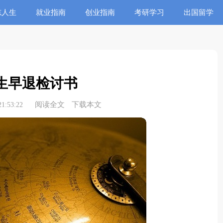
志人生
就业指南
创业指南
考研学习
出国留学
生早退检讨书
阅读全文
下载本文
1:53:22