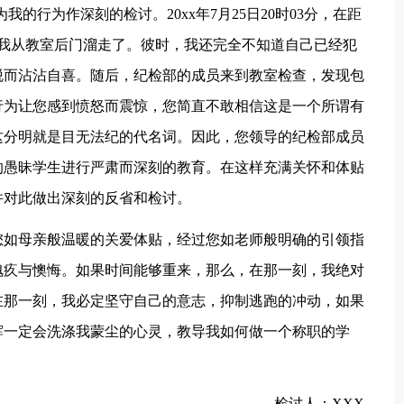
的行为作深刻的检讨。20xx年7月25日20时03分，在距
，我从教室后门溜走了。彼时，我还完全不知道自己已经犯
脱而沾沾自喜。随后，纪检部的成员来到教室检查，发现包
行为让您感到愤怒而震惊，您简直不敢相信这是一个所谓有
这分明就是目无法纪的代名词。因此，您领导的纪检部成员
的愚昧学生进行严肃而深刻的教育。在这样充满关怀和体贴
并对此做出深刻的反省和检讨。
您如母亲般温暖的关爱体贴，经过您如老师般明确的引领指
愧疚与懊悔。如果时间能够重来，那么，在那一刻，我绝对
在那一刻，我必定坚守自己的意志，抑制逃跑的冲动，如果
辉一定会洗涤我蒙尘的心灵，教导我如何做一个称职的学
检讨人：XXX