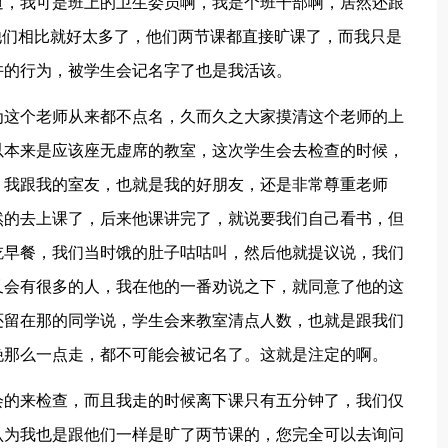
道，我可是班上的卫生委员啊，我是个班干部啊，居然还跟
他们相比就好太多了，他们两节课都直接旷课了，而我只是
许的行为，被学生会记名字了也是我活该。
为这个老师从来都不点名，久而久之大家摸清这个老师的上
以本来是应该座无虚席的教室，这次学生会去检查的时候，
。我跟我的室友，也就是我的好朋友，还是非常尊重老师
然的去上课了，后来他课讲完了，就说要我们自己看书，但
吃早餐，我们当时饿的肚子咕咕叫，然后他就提议说，我们
又会有很多的人，我在他的一番劝说之下，就同意了他的这
还留在那的同学说，学生会来教室清点人数，也就是跟我们
晚那么一点走，都不可能会被记名了。这就是注定的啊。
会的来检查，而且我走的时候离下课只有五分钟了，我们仅
认为我也是跟他们一样是旷了两节课的，您完全可以去询问