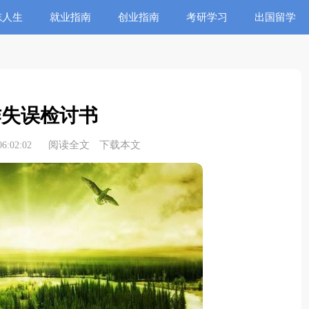
志人生
就业指南
创业指南
考研学习
出国留学
作失误检讨书
阅读全文
下载本文
6:02:02