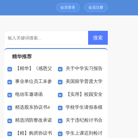
会员登录
会员注册
精华推荐
【精华】《感恩父
关于中学实习报告
事业单位员工未参
美国留学普渡大学
母》的演讲稿三篇
四篇
电动车邀请函
【实用】校园安全
加早会检讨书
金融工程专业介绍
精选股东协议书4
学校学生请假条模
演讲稿模板五篇
精选消防整改承诺
关于违纪检讨书合
篇
板5篇
【精】购房协议书
学生上课迟到检讨
书三篇
集10篇